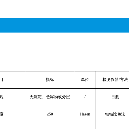
目
指标
单位
检测仪器
/
方法
观
无沉淀、悬浮物或分层
/
目测
度
≤50
Hazen
铂钴比色法