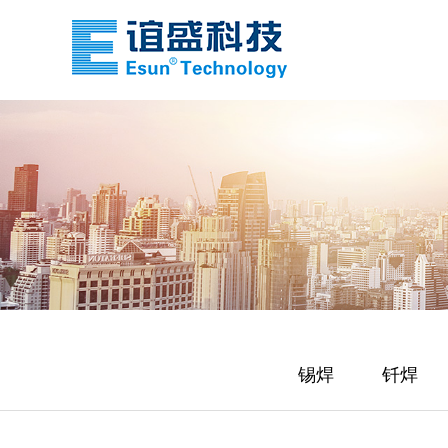
锡焊
钎焊