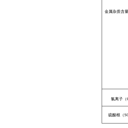
金属杂质含
氯离子（
硫酸根（
S