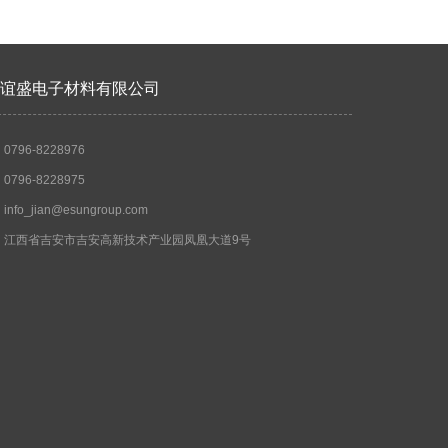
谊盛电子材料有限公司
796-8228976
796-8228975
nfo_jian@esungroup.com
：江西省吉安市吉安高新技术产业园凤凰大道9号