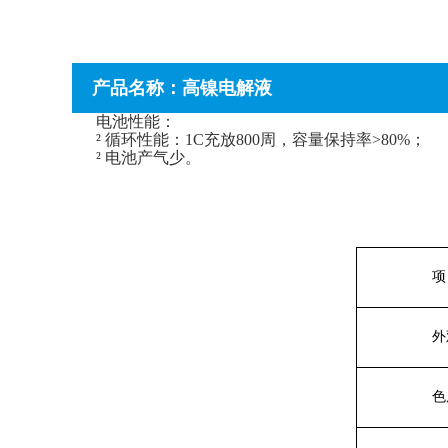
产品名称：高镍电解液
电池性能：
²
循环性能：
1C充放800周，容量保持率>80%
；
²
电池产气少。
项
外
色