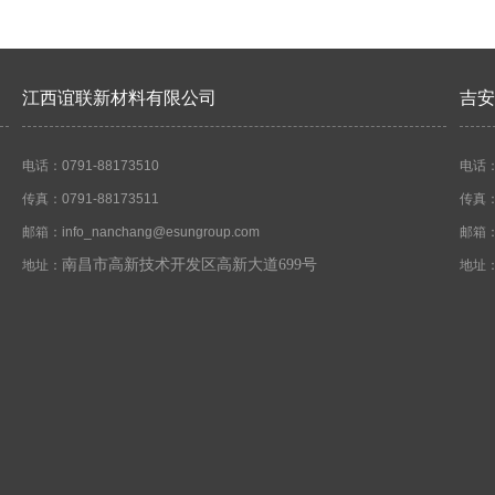
江西谊联新材料有限公司
吉安
电话：0791-88173510
电话：0
传真：0791-88173511
传真：0
邮箱：info_nanchang@esungroup.com
邮箱：i
南昌市高新技术开发区高新大道
699
号
地址：
地址