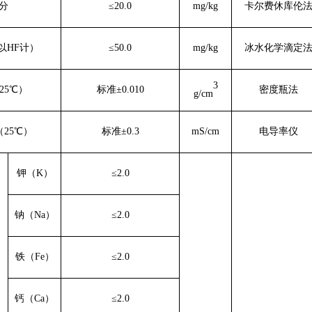
分
≤20.0
mg/kg
卡尔费休库伦
以
HF计）
≤
5
0.0
mg/kg
冰水化学滴定
3
25℃）
标准
±0.010
密度瓶法
g/cm
（
25℃）
标准
±0.3
mS/cm
电导率仪
钾（
K）
≤2.0
钠（
Na）
≤2.0
铁（
Fe）
≤2.0
钙（
Ca）
≤2.0